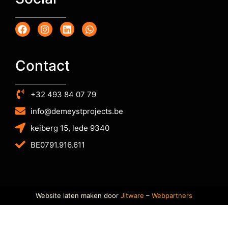
Contact
+32 493 84 07 79
info@demeystprojects.be
keiberg 15, lede 9340
BE0791.916.611
Website laten maken door
Jitware
–
Webpartners