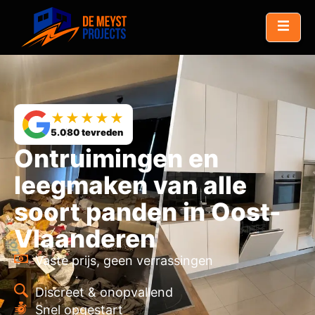
★★★★★
5.0
80 tevreden
Ontruimingen en
leegmaken van alle
soort panden in Oost-
Vlaanderen
Vaste prijs, geen verrassingen
Discreet & onopvallend
Snel opgestart